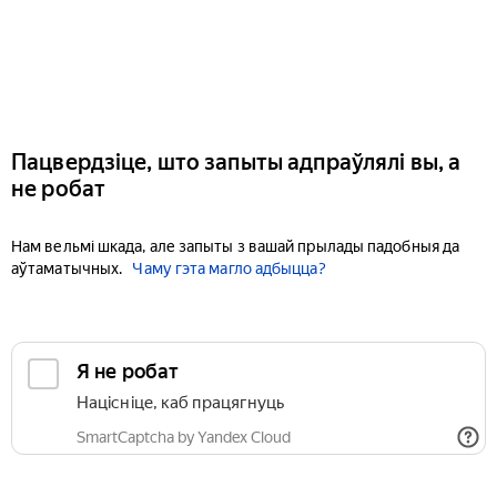
Пацвердзіце, што запыты адпраўлялі вы, а
не робат
Нам вельмі шкада, але запыты з вашай прылады падобныя да
аўтаматычных.
Чаму гэта магло адбыцца?
Я не робат
Націсніце, каб працягнуць
SmartCaptcha by Yandex Cloud