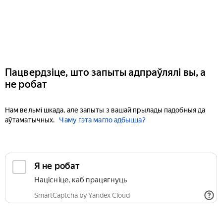
Пацвердзіце, што запыты адпраўлялі вы, а
не робат
Нам вельмі шкада, але запыты з вашай прылады падобныя да
аўтаматычных.
Чаму гэта магло адбыцца?
Я не робат
Націсніце, каб працягнуць
SmartCaptcha by Yandex Cloud