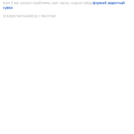
Калі ў вас узніклі праблемы, калі ласка, скарыстайце
формай зваротнай
сувязі
9182809168154495530
:
1786101961