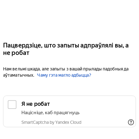
Пацвердзіце, што запыты адпраўлялі вы, а
не робат
Нам вельмі шкада, але запыты з вашай прылады падобныя да
аўтаматычных.
Чаму гэта магло адбыцца?
Я не робат
Націсніце, каб працягнуць
SmartCaptcha by Yandex Cloud