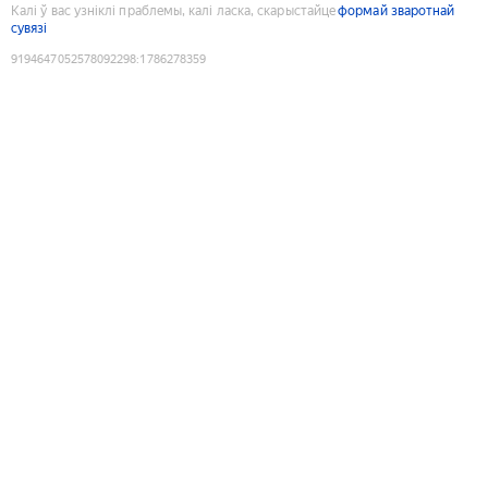
Калі ў вас узніклі праблемы, калі ласка, скарыстайце
формай зваротнай
сувязі
9194647052578092298
:
1786278359