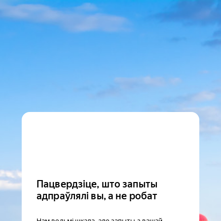
Пацвердзіце, што запыты
адпраўлялі вы, а не робат