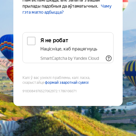
Нам вельмі шкада, але запыты з вашай
прылады падобныя да аўтаматычных.
Чаму
гэта магло адбыцца?
Я не робат
Націсніце, каб працягнуць
SmartCaptcha by Yandex Cloud
Калі ў вас узніклі праблемы, калі ласка,
скарыстайце
формай зваротнай сувязі
9183084976527062972
:
1786106071