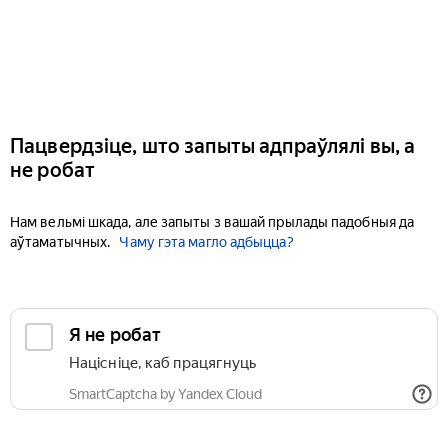
Пацвердзіце, што запыты адпраўлялі вы, а
не робат
Нам вельмі шкада, але запыты з вашай прылады падобныя да
аўтаматычных.
Чаму гэта магло адбыцца?
Я не робат
Націсніце, каб працягнуць
SmartCaptcha by Yandex Cloud