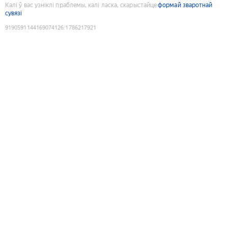
Калі ў вас узніклі праблемы, калі ласка, скарыстайце
формай зваротнай
сувязі
9190591144169074126
:
1786217921