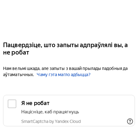
Пацвердзіце, што запыты адпраўлялі вы, а
не робат
Нам вельмі шкада, але запыты з вашай прылады падобныя да
аўтаматычных.
Чаму гэта магло адбыцца?
Я не робат
Націсніце, каб працягнуць
SmartCaptcha by Yandex Cloud