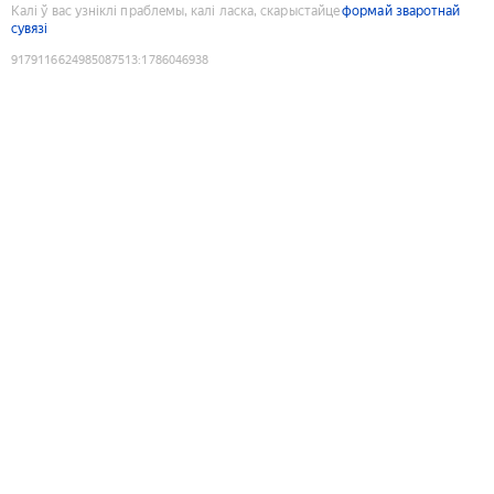
Калі ў вас узніклі праблемы, калі ласка, скарыстайце
формай зваротнай
сувязі
9179116624985087513
:
1786046938