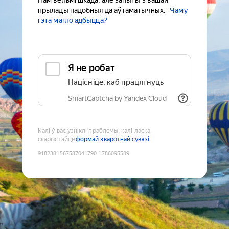
Нам вельмі шкада, але запыты з вашай
прылады падобныя да аўтаматычных.
Чаму
гэта магло адбыцца?
Я не робат
Націсніце, каб працягнуць
SmartCaptcha by Yandex Cloud
Калі ў вас узніклі праблемы, калі ласка,
скарыстайце
формай зваротнай сувязі
9182381567587041790
:
1786095589