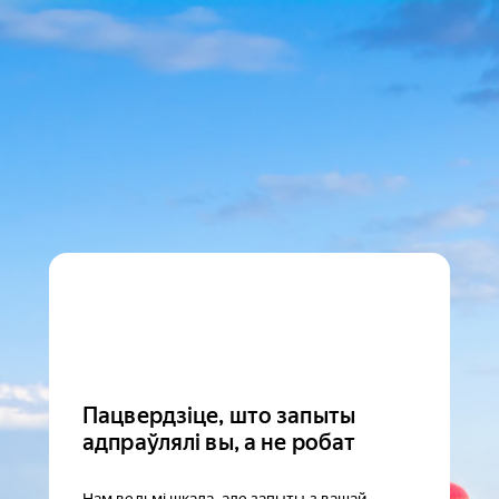
Пацвердзіце, што запыты
адпраўлялі вы, а не робат