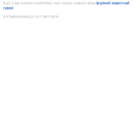
Калі ў вас узніклі праблемы, калі ласка, скарыстайце
формай зваротнай
сувязі
9187980403940422133
:
1786179018