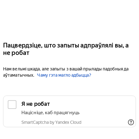
Пацвердзіце, што запыты адпраўлялі вы, а
не робат
Нам вельмі шкада, але запыты з вашай прылады падобныя да
аўтаматычных.
Чаму гэта магло адбыцца?
Я не робат
Націсніце, каб працягнуць
SmartCaptcha by Yandex Cloud