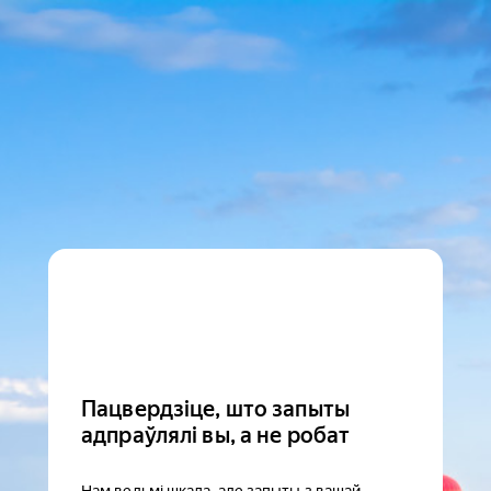
Пацвердзіце, што запыты
адпраўлялі вы, а не робат