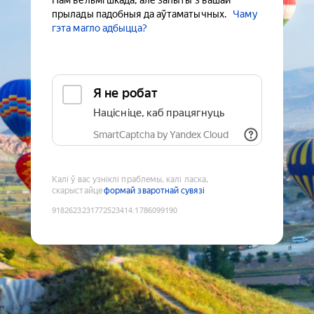
Нам вельмі шкада, але запыты з вашай
прылады падобныя да аўтаматычных.
Чаму
гэта магло адбыцца?
Я не робат
Націсніце, каб працягнуць
SmartCaptcha by Yandex Cloud
Калі ў вас узніклі праблемы, калі ласка,
скарыстайце
формай зваротнай сувязі
9182623231772523414
:
1786099190