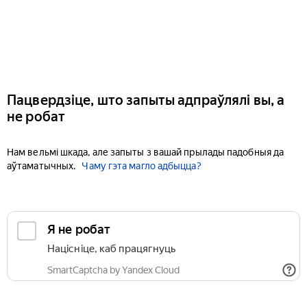
Пацвердзіце, што запыты адпраўлялі вы, а
не робат
Нам вельмі шкада, але запыты з вашай прылады падобныя да
аўтаматычных.
Чаму гэта магло адбыцца?
Я не робат
Націсніце, каб працягнуць
SmartCaptcha by Yandex Cloud