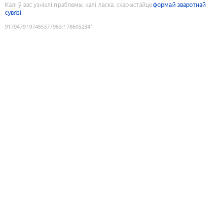
Калі ў вас узніклі праблемы, калі ласка, скарыстайце
формай зваротнай
сувязі
9179479197465377963
:
1786052341