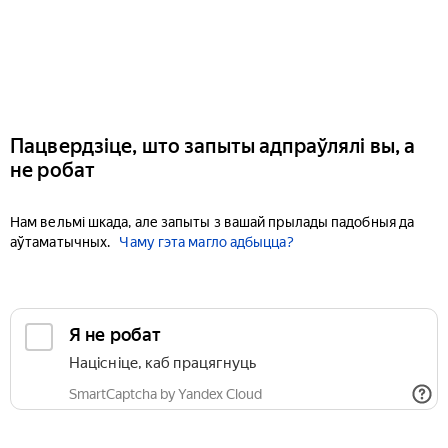
Пацвердзіце, што запыты адпраўлялі вы, а
не робат
Нам вельмі шкада, але запыты з вашай прылады падобныя да
аўтаматычных.
Чаму гэта магло адбыцца?
Я не робат
Націсніце, каб працягнуць
SmartCaptcha by Yandex Cloud