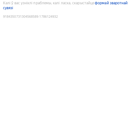
Калі ў вас узніклі праблемы, калі ласка, скарыстайце
формай зваротнай
сувязі
9184350731304568589
:
1786124932