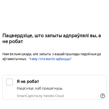
Пацвердзіце, што запыты адпраўлялі вы, а
не робат
Нам вельмі шкада, але запыты з вашай прылады падобныя да
аўтаматычных.
Чаму гэта магло адбыцца?
Я не робат
Націсніце, каб працягнуць
SmartCaptcha by Yandex Cloud