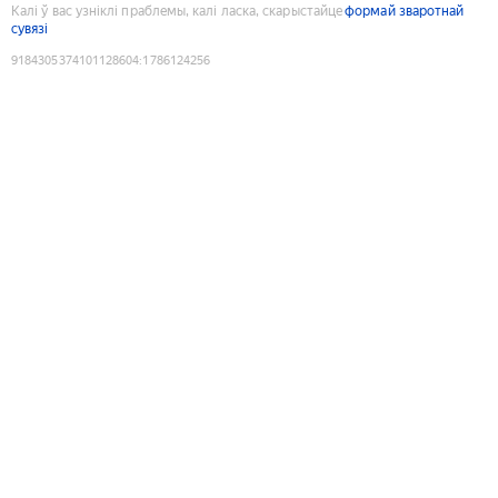
Калі ў вас узніклі праблемы, калі ласка, скарыстайце
формай зваротнай
сувязі
9184305374101128604
:
1786124256