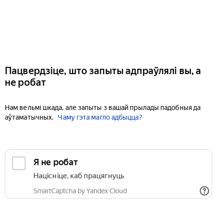
Пацвердзіце, што запыты адпраўлялі вы, а
не робат
Нам вельмі шкада, але запыты з вашай прылады падобныя да
аўтаматычных.
Чаму гэта магло адбыцца?
Я не робат
Націсніце, каб працягнуць
SmartCaptcha by Yandex Cloud