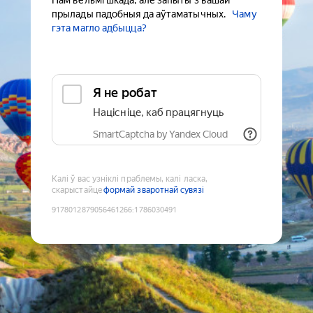
Нам вельмі шкада, але запыты з вашай
прылады падобныя да аўтаматычных.
Чаму
гэта магло адбыцца?
Я не робат
Націсніце, каб працягнуць
SmartCaptcha by Yandex Cloud
Калі ў вас узніклі праблемы, калі ласка,
скарыстайце
формай зваротнай сувязі
9178012879056461266
:
1786030491