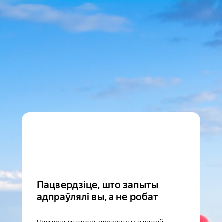
Пацвердзіце, што запыты
адпраўлялі вы, а не робат