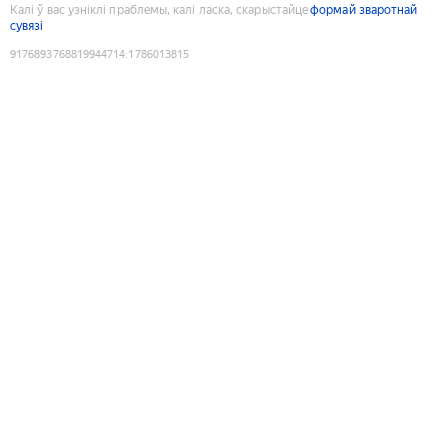
Калі ў вас узніклі праблемы, калі ласка, скарыстайце
формай зваротнай
сувязі
9176893768819944714
:
1786013815