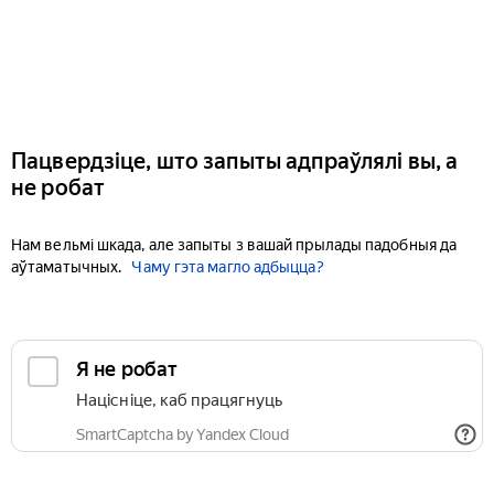
Пацвердзіце, што запыты адпраўлялі вы, а
не робат
Нам вельмі шкада, але запыты з вашай прылады падобныя да
аўтаматычных.
Чаму гэта магло адбыцца?
Я не робат
Націсніце, каб працягнуць
SmartCaptcha by Yandex Cloud