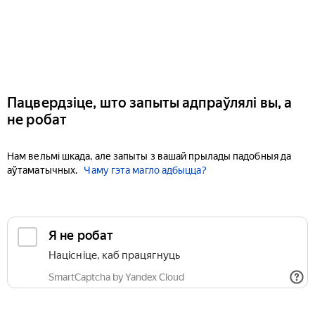
Пацвердзіце, што запыты адпраўлялі вы, а
не робат
Нам вельмі шкада, але запыты з вашай прылады падобныя да
аўтаматычных.
Чаму гэта магло адбыцца?
Я не робат
Націсніце, каб працягнуць
SmartCaptcha by Yandex Cloud