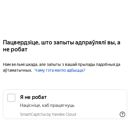
Пацвердзіце, што запыты адпраўлялі вы, а
не робат
Нам вельмі шкада, але запыты з вашай прылады падобныя да
аўтаматычных.
Чаму гэта магло адбыцца?
Я не робат
Націсніце, каб працягнуць
SmartCaptcha by Yandex Cloud