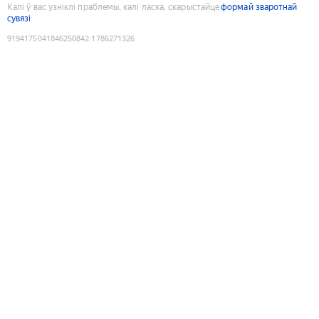
Калі ў вас узніклі праблемы, калі ласка, скарыстайце
формай зваротнай
сувязі
9194175041846250842
:
1786271326