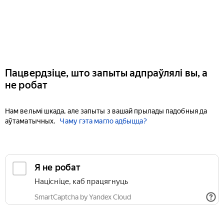
Пацвердзіце, што запыты адпраўлялі вы, а
не робат
Нам вельмі шкада, але запыты з вашай прылады падобныя да
аўтаматычных.
Чаму гэта магло адбыцца?
Я не робат
Націсніце, каб працягнуць
SmartCaptcha by Yandex Cloud