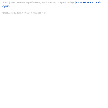
Калі ў вас узніклі праблемы, калі ласка, скарыстайце
формай зваротнай
сувязі
9181453665806752943
:
1786081762