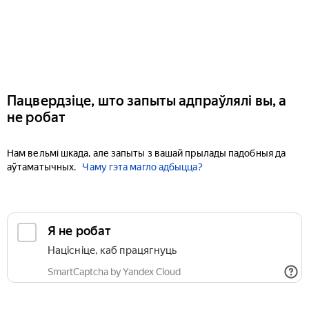
Пацвердзіце, што запыты адпраўлялі вы, а
не робат
Нам вельмі шкада, але запыты з вашай прылады падобныя да
аўтаматычных.
Чаму гэта магло адбыцца?
Я не робат
Націсніце, каб працягнуць
SmartCaptcha by Yandex Cloud