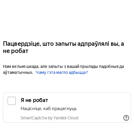
Пацвердзіце, што запыты адпраўлялі вы, а
не робат
Нам вельмі шкада, але запыты з вашай прылады падобныя да
аўтаматычных.
Чаму гэта магло адбыцца?
Я не робат
Націсніце, каб працягнуць
SmartCaptcha by Yandex Cloud