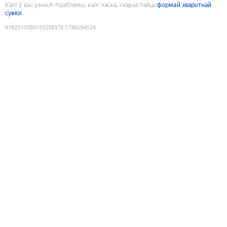
Калі ў вас узніклі праблемы, калі ласка, скарыстайце
формай зваротнай
сувязі
9182310050743258370
:
1786094524