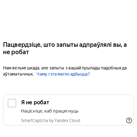
Пацвердзіце, што запыты адпраўлялі вы, а
не робат
Нам вельмі шкада, але запыты з вашай прылады падобныя да
аўтаматычных.
Чаму гэта магло адбыцца?
Я не робат
Націсніце, каб працягнуць
SmartCaptcha by Yandex Cloud