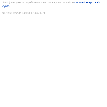
Калі ў вас узніклі праблемы, калі ласка, скарыстайце
формай зваротнай
сувязі
9177595499434400358
:
1786024271