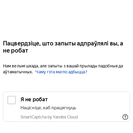
Пацвердзіце, што запыты адпраўлялі вы, а
не робат
Нам вельмі шкада, але запыты з вашай прылады падобныя да
аўтаматычных.
Чаму гэта магло адбыцца?
Я не робат
Націсніце, каб працягнуць
SmartCaptcha by Yandex Cloud