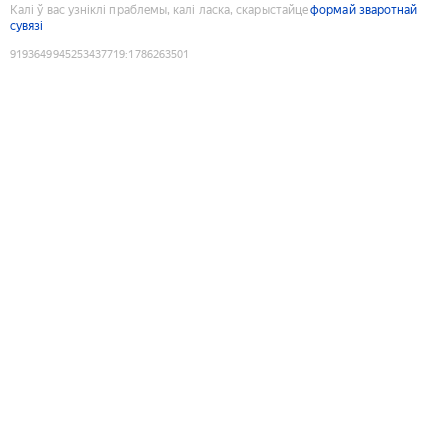
Калі ў вас узніклі праблемы, калі ласка, скарыстайце
формай зваротнай
сувязі
9193649945253437719
:
1786263501