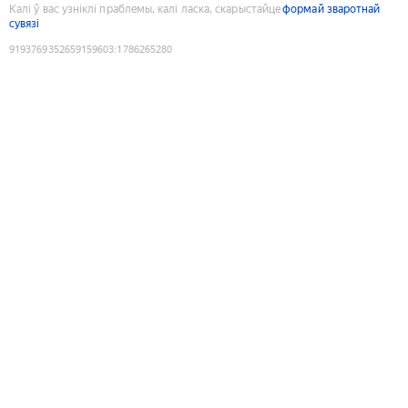
Калі ў вас узніклі праблемы, калі ласка, скарыстайце
формай зваротнай
сувязі
9193769352659159603
:
1786265280