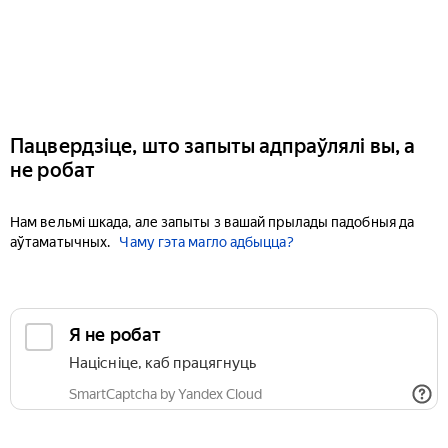
Пацвердзіце, што запыты адпраўлялі вы, а
не робат
Нам вельмі шкада, але запыты з вашай прылады падобныя да
аўтаматычных.
Чаму гэта магло адбыцца?
Я не робат
Націсніце, каб працягнуць
SmartCaptcha by Yandex Cloud