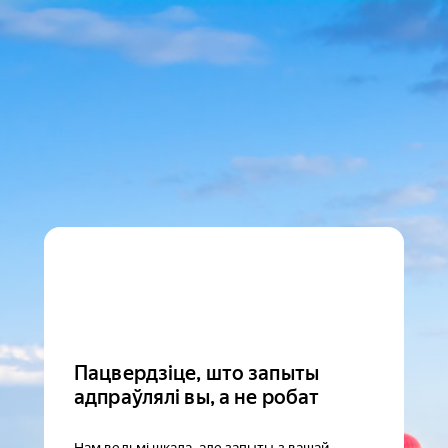
Пацвердзіце, што запыты
адпраўлялі вы, а не робат