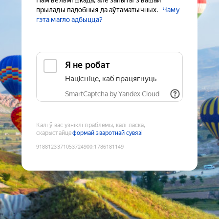
Нам вельмі шкада, але запыты з вашай
прылады падобныя да аўтаматычных.
Чаму
гэта магло адбыцца?
Я не робат
Націсніце, каб працягнуць
SmartCaptcha by Yandex Cloud
Калі ў вас узніклі праблемы, калі ласка,
скарыстайце
формай зваротнай сувязі
9188123371053724900
:
1786181149