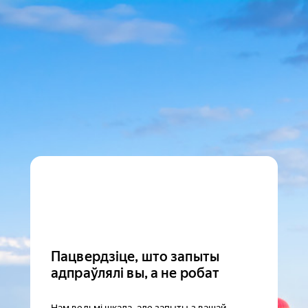
Пацвердзіце, што запыты
адпраўлялі вы, а не робат