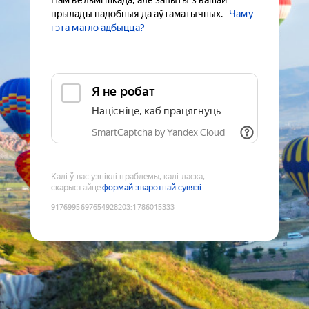
Нам вельмі шкада, але запыты з вашай
прылады падобныя да аўтаматычных.
Чаму
гэта магло адбыцца?
Я не робат
Націсніце, каб працягнуць
SmartCaptcha by Yandex Cloud
Калі ў вас узніклі праблемы, калі ласка,
скарыстайце
формай зваротнай сувязі
9176995697654928203
:
1786015333