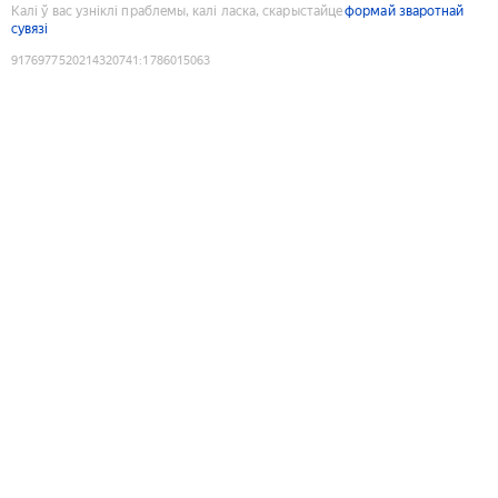
Калі ў вас узніклі праблемы, калі ласка, скарыстайце
формай зваротнай
сувязі
9176977520214320741
:
1786015063