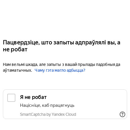
Пацвердзіце, што запыты адпраўлялі вы, а
не робат
Нам вельмі шкада, але запыты з вашай прылады падобныя да
аўтаматычных.
Чаму гэта магло адбыцца?
Я не робат
Націсніце, каб працягнуць
SmartCaptcha by Yandex Cloud