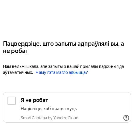
Пацвердзіце, што запыты адпраўлялі вы, а
не робат
Нам вельмі шкада, але запыты з вашай прылады падобныя да
аўтаматычных.
Чаму гэта магло адбыцца?
Я не робат
Націсніце, каб працягнуць
SmartCaptcha by Yandex Cloud