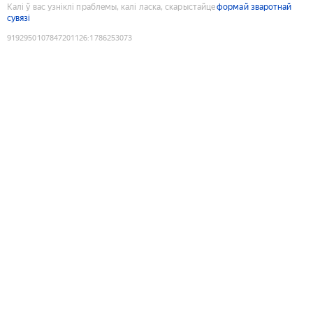
Калі ў вас узніклі праблемы, калі ласка, скарыстайце
формай зваротнай
сувязі
9192950107847201126
:
1786253073