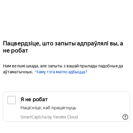
Пацвердзіце, што запыты адпраўлялі вы, а
не робат
Нам вельмі шкада, але запыты з вашай прылады падобныя да
аўтаматычных.
Чаму гэта магло адбыцца?
Я не робат
Націсніце, каб працягнуць
SmartCaptcha by Yandex Cloud