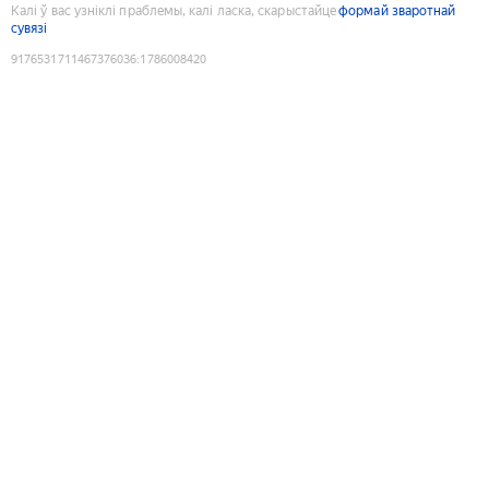
Калі ў вас узніклі праблемы, калі ласка, скарыстайце
формай зваротнай
сувязі
9176531711467376036
:
1786008420