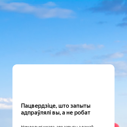
Пацвердзіце, што запыты
адпраўлялі вы, а не робат