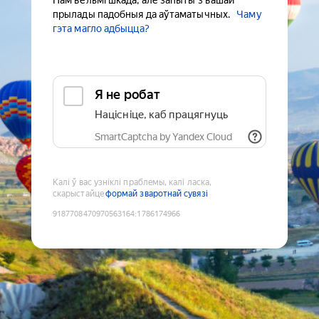
Нам вельмі шкада, але запыты з вашай
прылады падобныя да аўтаматычных.
Чаму
гэта магло адбыцца?
Я не робат
Націсніце, каб працягнуць
SmartCaptcha by Yandex Cloud
Калі ў вас узніклі праблемы, калі ласка,
скарыстайце
формай зваротнай сувязі
9187708470970563164
:
1786174966