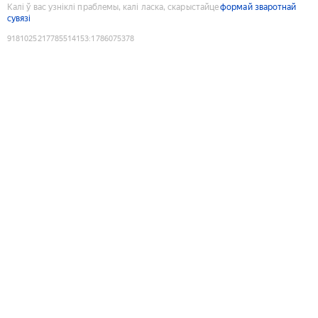
Калі ў вас узніклі праблемы, калі ласка, скарыстайце
формай зваротнай
сувязі
9181025217785514153
:
1786075378