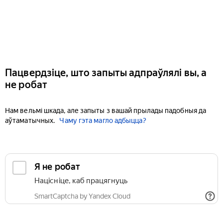
Пацвердзіце, што запыты адпраўлялі вы, а
не робат
Нам вельмі шкада, але запыты з вашай прылады падобныя да
аўтаматычных.
Чаму гэта магло адбыцца?
Я не робат
Націсніце, каб працягнуць
SmartCaptcha by Yandex Cloud