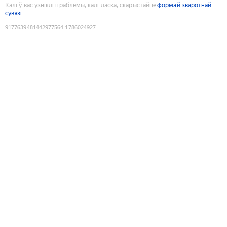
Калі ў вас узніклі праблемы, калі ласка, скарыстайце
формай зваротнай
сувязі
9177639481442977564
:
1786024927