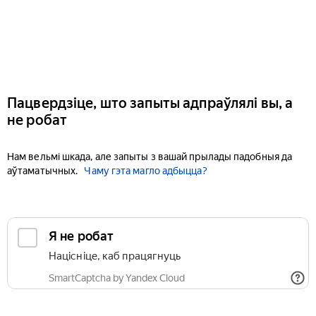
Пацвердзіце, што запыты адпраўлялі вы, а
не робат
Нам вельмі шкада, але запыты з вашай прылады падобныя да
аўтаматычных.
Чаму гэта магло адбыцца?
Я не робат
Націсніце, каб працягнуць
SmartCaptcha by Yandex Cloud