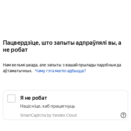
Пацвердзіце, што запыты адпраўлялі вы, а
не робат
Нам вельмі шкада, але запыты з вашай прылады падобныя да
аўтаматычных.
Чаму гэта магло адбыцца?
Я не робат
Націсніце, каб працягнуць
SmartCaptcha by Yandex Cloud