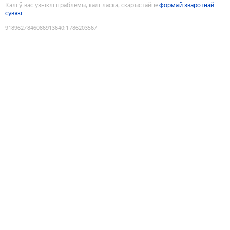
Калі ў вас узніклі праблемы, калі ласка, скарыстайце
формай зваротнай
сувязі
9189627846086913640
:
1786203567