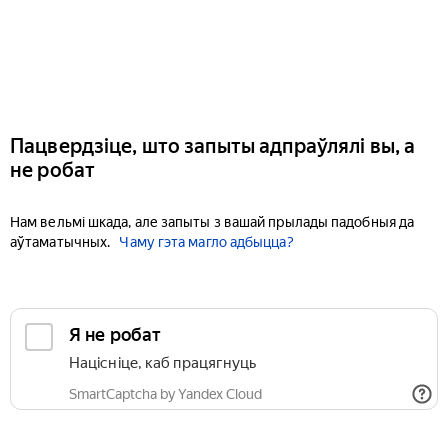
Пацвердзіце, што запыты адпраўлялі вы, а
не робат
Нам вельмі шкада, але запыты з вашай прылады падобныя да
аўтаматычных.
Чаму гэта магло адбыцца?
Я не робат
Націсніце, каб працягнуць
SmartCaptcha by Yandex Cloud