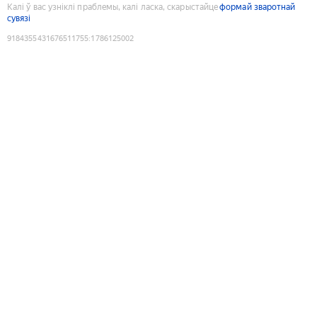
Калі ў вас узніклі праблемы, калі ласка, скарыстайце
формай зваротнай
сувязі
9184355431676511755
:
1786125002