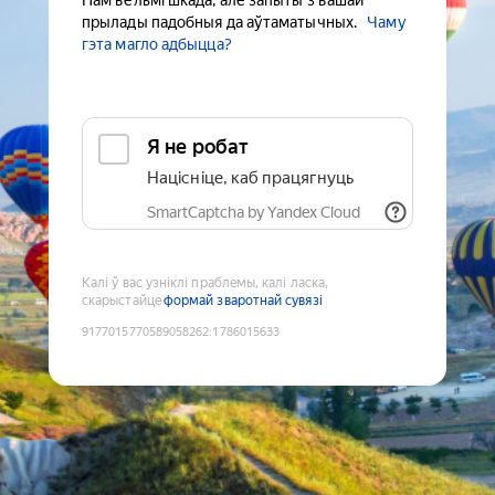
Нам вельмі шкада, але запыты з вашай
прылады падобныя да аўтаматычных.
Чаму
гэта магло адбыцца?
Я не робат
Націсніце, каб працягнуць
SmartCaptcha by Yandex Cloud
Калі ў вас узніклі праблемы, калі ласка,
скарыстайце
формай зваротнай сувязі
9177015770589058262
:
1786015633