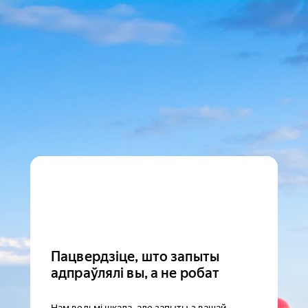
Пацвердзіце, што запыты
адпраўлялі вы, а не робат