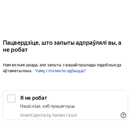
Пацвердзіце, што запыты адпраўлялі вы, а
не робат
Нам вельмі шкада, але запыты з вашай прылады падобныя да
аўтаматычных.
Чаму гэта магло адбыцца?
Я не робат
Націсніце, каб працягнуць
SmartCaptcha by Yandex Cloud