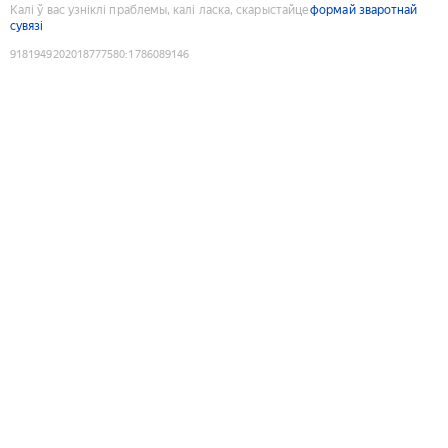
Калі ў вас узніклі праблемы, калі ласка, скарыстайце
формай зваротнай
сувязі
9181949202018777580
:
1786089146