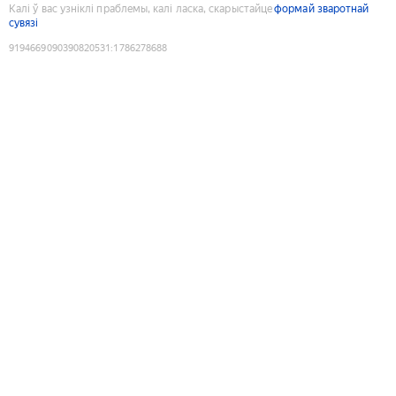
Калі ў вас узніклі праблемы, калі ласка, скарыстайце
формай зваротнай
сувязі
9194669090390820531
:
1786278688