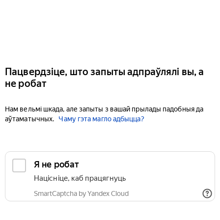
Пацвердзіце, што запыты адпраўлялі вы, а
не робат
Нам вельмі шкада, але запыты з вашай прылады падобныя да
аўтаматычных.
Чаму гэта магло адбыцца?
Я не робат
Націсніце, каб працягнуць
SmartCaptcha by Yandex Cloud