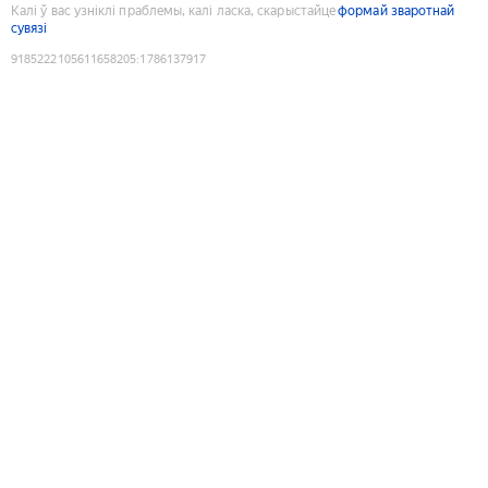
Калі ў вас узніклі праблемы, калі ласка, скарыстайце
формай зваротнай
сувязі
9185222105611658205
:
1786137917