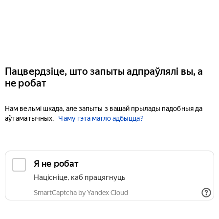
Пацвердзіце, што запыты адпраўлялі вы, а
не робат
Нам вельмі шкада, але запыты з вашай прылады падобныя да
аўтаматычных.
Чаму гэта магло адбыцца?
Я не робат
Націсніце, каб працягнуць
SmartCaptcha by Yandex Cloud