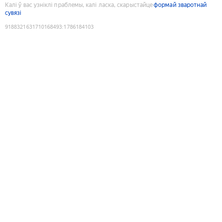
Калі ў вас узніклі праблемы, калі ласка, скарыстайце
формай зваротнай
сувязі
9188321631710168493
:
1786184103