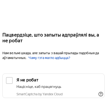
Пацвердзіце, што запыты адпраўлялі вы, а
не робат
Нам вельмі шкада, але запыты з вашай прылады падобныя да
аўтаматычных.
Чаму гэта магло адбыцца?
Я не робат
Націсніце, каб працягнуць
SmartCaptcha by Yandex Cloud