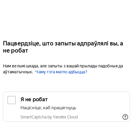
Пацвердзіце, што запыты адпраўлялі вы, а
не робат
Нам вельмі шкада, але запыты з вашай прылады падобныя да
аўтаматычных.
Чаму гэта магло адбыцца?
Я не робат
Націсніце, каб працягнуць
SmartCaptcha by Yandex Cloud