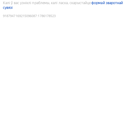
Калі ў вас узніклі праблемы, калі ласка, скарыстайце
формай зваротнай
сувязі
9187947169215096087
:
1786178523