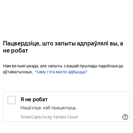
Пацвердзіце, што запыты адпраўлялі вы, а
не робат
Нам вельмі шкада, але запыты з вашай прылады падобныя да
аўтаматычных.
Чаму гэта магло адбыцца?
Я не робат
Націсніце, каб працягнуць
SmartCaptcha by Yandex Cloud