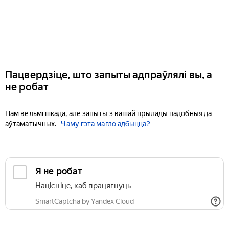
Пацвердзіце, што запыты адпраўлялі вы, а
не робат
Нам вельмі шкада, але запыты з вашай прылады падобныя да
аўтаматычных.
Чаму гэта магло адбыцца?
Я не робат
Націсніце, каб працягнуць
SmartCaptcha by Yandex Cloud