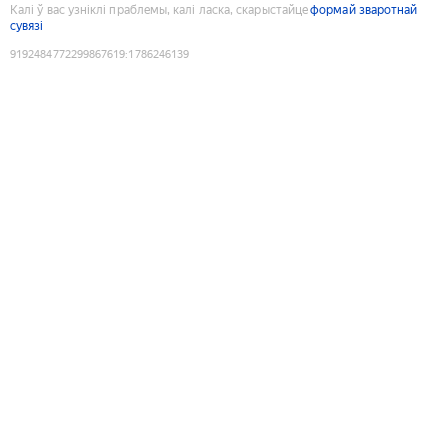
Калі ў вас узніклі праблемы, калі ласка, скарыстайце
формай зваротнай
сувязі
9192484772299867619
:
1786246139