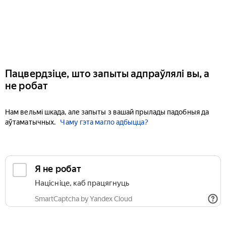
Пацвердзіце, што запыты адпраўлялі вы, а
не робат
Нам вельмі шкада, але запыты з вашай прылады падобныя да
аўтаматычных.
Чаму гэта магло адбыцца?
Я не робат
Націсніце, каб працягнуць
SmartCaptcha by Yandex Cloud