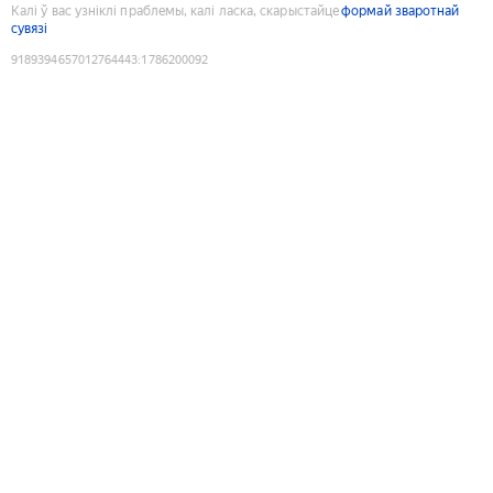
Калі ў вас узніклі праблемы, калі ласка, скарыстайце
формай зваротнай
сувязі
9189394657012764443
:
1786200092