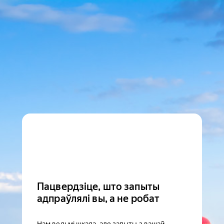
Пацвердзіце, што запыты
адпраўлялі вы, а не робат