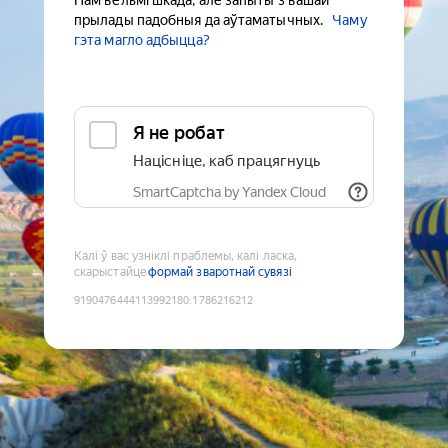
Нам вельмі шкада, але запыты з вашай
прылады падобныя да аўтаматычных.
Чаму
гэта магло адбыцца?
Я не робат
Націсніце, каб працягнуць
SmartCaptcha by Yandex Cloud
Калі ў вас узніклі праблемы, калі ласка,
скарыстайце
формай зваротнай сувязі
9190476444113992180
:
1786216212