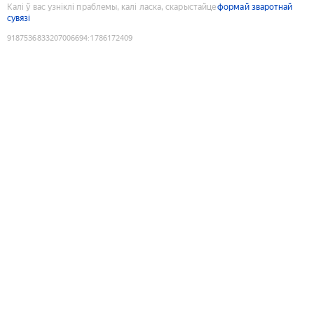
Калі ў вас узніклі праблемы, калі ласка, скарыстайце
формай зваротнай
сувязі
9187536833207006694
:
1786172409