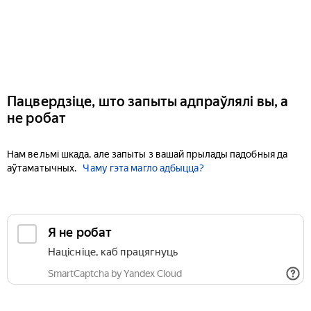
Пацвердзіце, што запыты адпраўлялі вы, а
не робат
Нам вельмі шкада, але запыты з вашай прылады падобныя да
аўтаматычных.
Чаму гэта магло адбыцца?
Я не робат
Націсніце, каб працягнуць
SmartCaptcha by Yandex Cloud