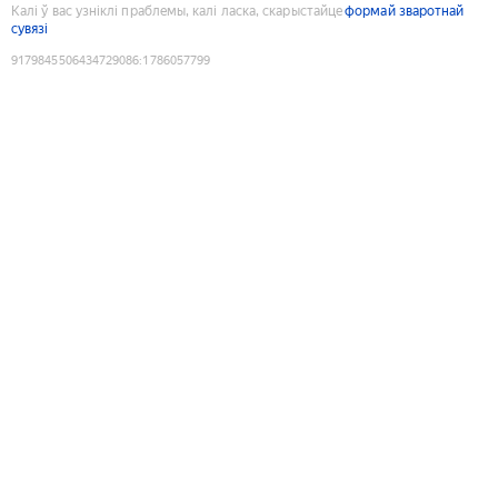
Калі ў вас узніклі праблемы, калі ласка, скарыстайце
формай зваротнай
сувязі
9179845506434729086
:
1786057799