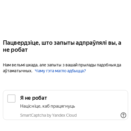
Пацвердзіце, што запыты адпраўлялі вы, а
не робат
Нам вельмі шкада, але запыты з вашай прылады падобныя да
аўтаматычных.
Чаму гэта магло адбыцца?
Я не робат
Націсніце, каб працягнуць
SmartCaptcha by Yandex Cloud