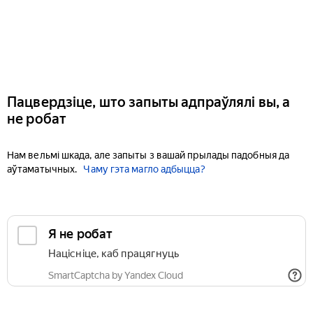
Пацвердзіце, што запыты адпраўлялі вы, а
не робат
Нам вельмі шкада, але запыты з вашай прылады падобныя да
аўтаматычных.
Чаму гэта магло адбыцца?
Я не робат
Націсніце, каб працягнуць
SmartCaptcha by Yandex Cloud