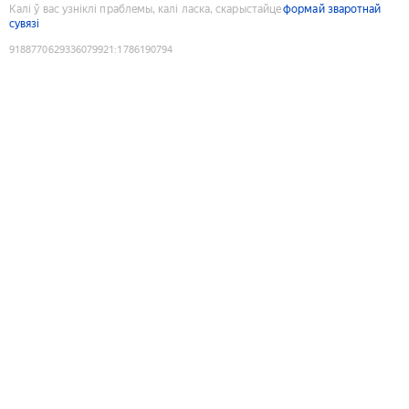
Калі ў вас узніклі праблемы, калі ласка, скарыстайце
формай зваротнай
сувязі
9188770629336079921
:
1786190794