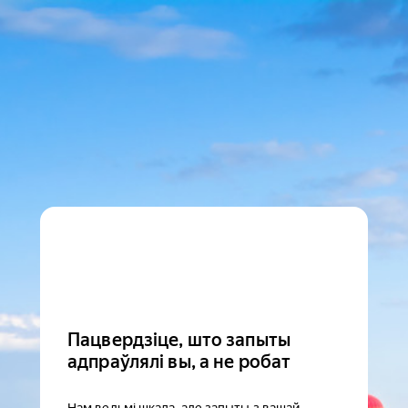
Пацвердзіце, што запыты
адпраўлялі вы, а не робат