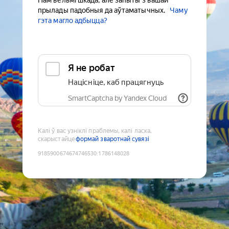
Нам вельмі шкада, але запыты з вашай
прылады падобныя да аўтаматычных.
Чаму
гэта магло адбыцца?
Я не робат
Націсніце, каб працягнуць
SmartCaptcha by Yandex Cloud
Калі ў вас узніклі праблемы, калі ласка,
скарыстайце
формай зваротнай сувязі
9185900674674746530
:
1786148028