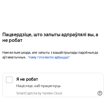
Пацвердзіце, што запыты адпраўлялі вы, а
не робат
Нам вельмі шкада, але запыты з вашай прылады падобныя да
аўтаматычных.
Чаму гэта магло адбыцца?
Я не робат
Націсніце, каб працягнуць
SmartCaptcha by Yandex Cloud