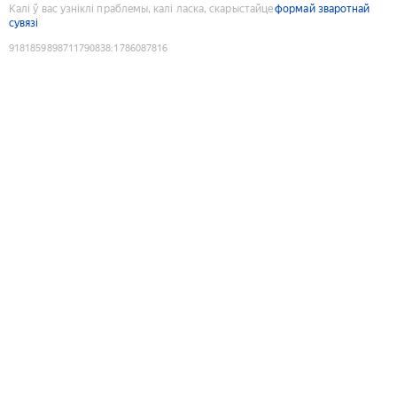
Калі ў вас узніклі праблемы, калі ласка, скарыстайце
формай зваротнай
сувязі
9181859898711790838
:
1786087816