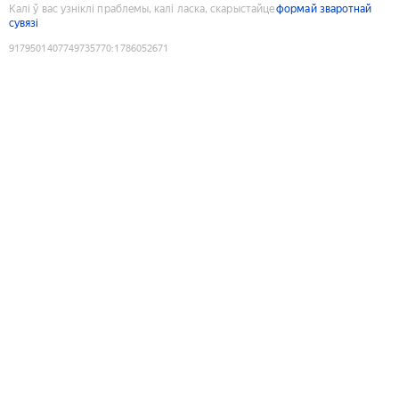
Калі ў вас узніклі праблемы, калі ласка, скарыстайце
формай зваротнай
сувязі
9179501407749735770
:
1786052671