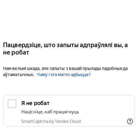
Пацвердзіце, што запыты адпраўлялі вы, а
не робат
Нам вельмі шкада, але запыты з вашай прылады падобныя да
аўтаматычных.
Чаму гэта магло адбыцца?
Я не робат
Націсніце, каб працягнуць
SmartCaptcha by Yandex Cloud