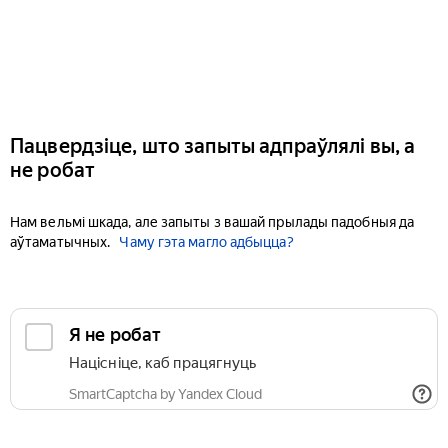
Пацвердзіце, што запыты адпраўлялі вы, а
не робат
Нам вельмі шкада, але запыты з вашай прылады падобныя да
аўтаматычных.
Чаму гэта магло адбыцца?
Я не робат
Націсніце, каб працягнуць
SmartCaptcha by Yandex Cloud