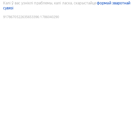
Калі ў вас узніклі праблемы, калі ласка, скарыстайце
формай зваротнай
сувязі
9178670522635653396
:
1786040290